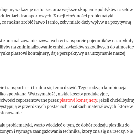
jdujemy wskazuje na to, że coraz większe skupienie polityków i szefów
dnieniach transportowych. Z racji złożoności problematyki
m, co można zrobić łatwo i tanio, żeby miało duży wpływ na pozytywną
jest znormalizowanie używanych w transporcie pojemników na artykuły
liłyby na zminimalizowanie emisji związków szkodliwych do atmosfer
rynku plastové kontajnery, daje perspektywy na utrzymanie naszej
ie transportu – i trudno się temu dziwić. Tego rodzaju kombinacja
dko spotykana. Wytrzymałość, niskie koszty produkcyjne,
aściwości reprezentowane przez
plastové kontajnery
. Jeżeli chcielibyśm
 występują w przeróżnych postaciach i siatkach materiałowych, które w
astosowanie.
u problematyki, warto wiedzieć o tym, że dobór rodzaju plastiku do
żonym i wymaga zaangażowania technika, który zna się na rzeczy. Nie