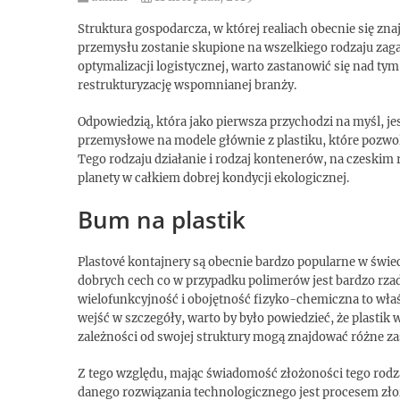
Struktura gospodarcza, w której realiach obecnie się zna
przemysłu zostanie skupione na wszelkiego rodzaju zaga
optymalizacji logistycznej, warto zastanowić się nad ty
restrukturyzację wspomnianej branży.
Odpowiedzią, która jako pierwsza przychodzi na myśl, 
przemysłowe na modele głównie z plastiku, które pozwo
Tego rodzaju działanie i rodzaj kontenerów, na czeskim 
planety w całkiem dobrej kondycji ekologicznej.
Bum na plastik
Plastové kontajnery są obecnie bardzo popularne w świec
dobrych cech co w przypadku polimerów jest bardzo rza
wielofunkcyjność i obojętność fizyko-chemiczna to wł
wejść w szczegóły, warto by było powiedzieć, że plastik
zależności od swojej struktury mogą znajdować różne z
Z tego względu, mając świadomość złożoności tego rodzaj
danego rozwiązania technologicznego jest procesem zło