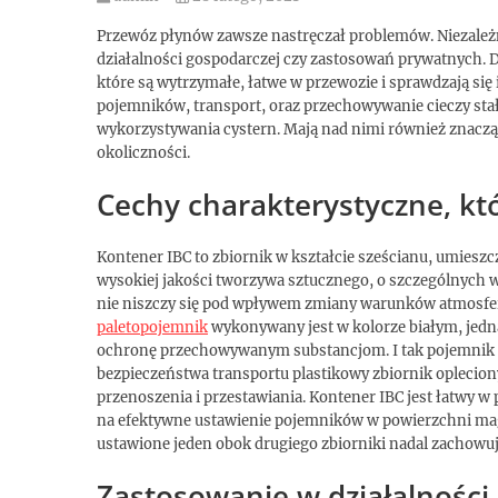
Przewóz płynów zawsze nastręczał problemów. Niezależ
działalności gospodarczej czy zastosowań prywatnych. Dl
które są wytrzymałe, łatwe w przewozie i sprawdzają się
pojemników, transport, oraz przechowywanie cieczy stało
wykorzystywania cystern. Mają nad nimi również znacz
okoliczności.
Cechy charakterystyczne, kt
Kontener IBC to zbiornik w kształcie sześcianu, umiesz
wysokiej jakości tworzywa sztucznego, o szczególnych w
nie niszczy się pod wpływem zmiany warunków atmosfery
paletopojemnik
wykonywany jest w kolorze białym, jedna
ochronę przechowywanym substancjom. I tak pojemnik 
bezpieczeństwa transportu plastikowy zbiornik oplecion
przenoszenia i przestawiania. Kontener IBC jest łatwy 
na efektywne ustawienie pojemników w powierzchni maga
ustawione jeden obok drugiego zbiorniki nadal zachowu
Zastosowanie w działalności 