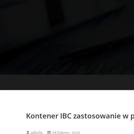
Skip
to
content
Kontener IBC zastosowanie w 
admin
28 lutego, 2021