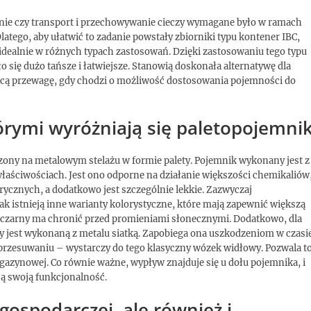
nie czy transport i przechowywanie cieczy wymagane było w ramach
atego, aby ułatwić to zadanie powstały zbiorniki typu kontener IBC,
 idealnie w różnych typach zastosowań. Dzięki zastosowaniu tego typu
 się dużo tańsze i łatwiejsze. Stanowią doskonała alternatywę dla
ącą przewagę, gdy chodzi o możliwość dostosowania pojemności do
órymi wyróżniają się paletopojemnik
czony na metalowym stelażu w formie palety. Pojemnik wykonany jest z
łaściwościach. Jest ono odporne na działanie większości chemikaliów
cznych, a dodatkowo jest szczególnie lekkie. Zazwyczaj
k istnieją inne warianty kolorystyczne, które mają zapewnić większą
czarny ma chronić przed promieniami słonecznymi. Dodatkowo, dla
y jest wykonaną z metalu siatką. Zapobiega ona uszkodzeniom w czasi
w przesuwaniu – wystarczy do tego klasyczny wózek widłowy. Pozwala t
zynowej. Co równie ważne, wypływ znajduje się u dołu pojemnika, i
ją swoją funkcjonalność.
gospodarczej, ale również i