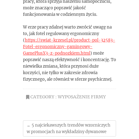
pracy, która sprzyja naszemu samopoczuciu,
może znacząco poprawić jakość
funkcjonowania w codziennym życiu.
W erze pracy zdalnej warto zwrócić uwagę na
to, jak fotel regulowany ergonomiczny
(
https://swiat-krzesel.pl/product-pol-32583-
Fotel-ergonomiczny-gamingowy-
GamePlusX3-z-podnozkiem.html
) może
poprawić naszą efektywność i koncentrację. To
niewielka zmiana, która przynosi duże
korzyści, nie tylko w zakresie zdrowia
fizycznego, ale również w sferze psychicznej.
CATEGORY :
WYPOSAŻENIE FIRMY
←
5 najciekawszych trendów wzorniczych
w promocjach na wykładziny dywanowe