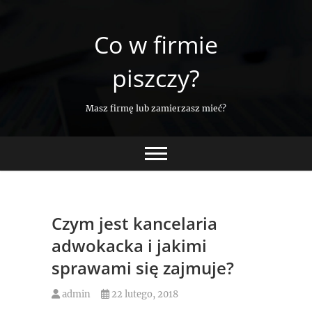
Skip
to
Co w firmie
content
piszczy?
Masz firmę lub zamierzasz mieć?
Czym jest kancelaria
adwokacka i jakimi
sprawami się zajmuje?
admin
22 lutego, 2018