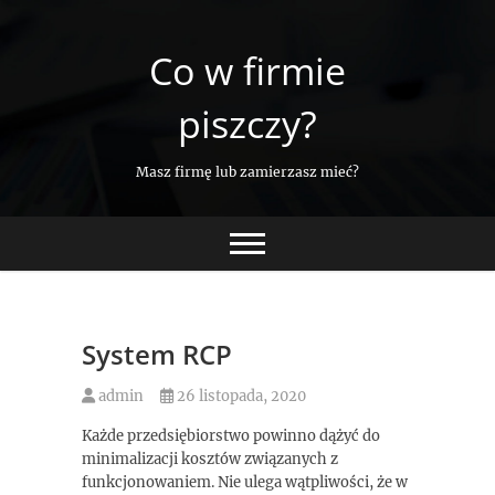
Skip
to
Co w firmie
content
piszczy?
Masz firmę lub zamierzasz mieć?
System RCP
admin
26 listopada, 2020
Każde przedsiębiorstwo powinno dążyć do
minimalizacji kosztów związanych z
funkcjonowaniem. Nie ulega wątpliwości, że w