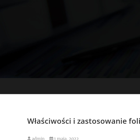
Skip
to
content
Właściwości i zastosowanie fol
admin
1 maja, 2022