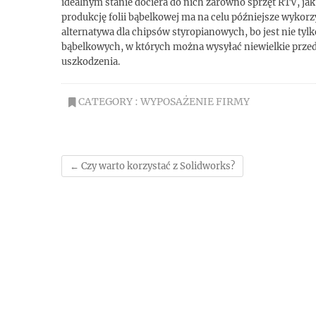
idealnym stanie dociera do nich zarówno sprzęt RTV, jak 
produkcję folii bąbelkowej ma na celu późniejsze wykorz
alternatywa dla chipsów styropianowych, bo jest nie tylko
bąbelkowych, w których można wysyłać niewielkie przedmi
uszkodzenia.
CATEGORY :
WYPOSAŻENIE FIRMY
←
Czy warto korzystać z Solidworks?