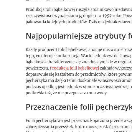
Produkcja folii bąbelkowej ruszyła stosunkowo niedawn
rzeczywistości wynaleziono ją dopiero w 1957 roku. Po
pakowania kolejnych produktów. Dziś ma jednak znaczni
Najpopularniejsze atrybuty f
Każdy producent folii bąbelkowej stosuje nieco inne roz
tego, co oferuje konkurencja. Warto jednak zwrócić uwagę
bąbelkowa charakteryzuje się znajdującymi się w regul
powietrzem.
Produkcja folii bąbelkowej
zakłada wykorzyst
dopasowuje się kształtem do przedmiotów, które powinn
pęcherzyka ma dzięki temu doskonałe właściwości amor
podczas upadku, jest jednak w stanie przeciwstawić się
podkreśla też, że nie przepuszcza ona wody.
Przeznaczenie folii pęcherzy
Folia pęcherzykowa jest przez nas kojarzona przede ws
zabezpieczania przesyłek, które muszą zostać przetranspo