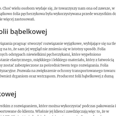
o. Choć wielu osobom wydaje się, że towarzyszy nam ona od zawsze, w
czątkowo folia pęcherzykowa była wykorzystywana przede wszystkim d
e więcej zastosowań.
olii bąbelkowej
wiązania pragnąc stworzyć rozwiązanie wyjątkowe, wybijające się na tle
 na to, że sam jej wygląd nie zmienia się w istotny sposób. Folia
arnych odstępach niewielkimi pęcherzykami, które wypełniono
anie elastycznego, miękkiego i lekkiego materiału, który z łatwością
y zostać zabezpieczone za pośrednictwem tego rozwiązania. Folia
tyzacyjne. Pozwala na zwiększenie ochrony transportowanego towaru
 również drganiom oraz wstrząsom. Producent folii bąbelkowej z dumą
kowej
zystkim z rozwiązaniem, które można wykorzystać podczas pakowania i
rtowane do klienta. Właśnie jej klienci zawdzięczają więc to, że w