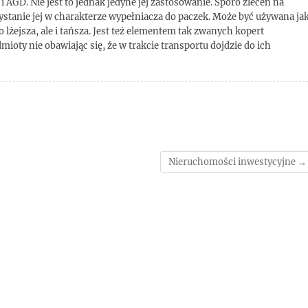
i AGD. Nie jest to jednak jedyne jej zastosowanie. Sporo zleceń na
ystanie jej w charakterze wypełniacza do paczek. Może być używana ja
 lżejsza, ale i tańsza. Jest też elementem tak zwanych kopert
oty nie obawiając się, że w trakcie transportu dojdzie do ich
Nieruchomości inwestycyjne
→